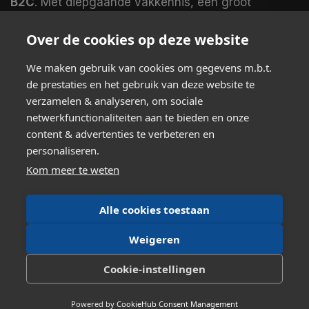
B2C
. Met diepgaande vakkennis, een groot
assortiment en magazijnen in
Nederland en het
VK
leveren wij veel producten
direct uit voorraad
.
Over de cookies op deze website
Koop bij echte specialisten en merk het verschil.
We maken gebruik van cookies om gegevens m.b.t.
de prestaties en het gebruik van deze website te
verzamelen & analyseren, om sociale
Volg ons
netwerkfunctionaliteiten aan te bieden en onze
content & advertenties te verbeteren en
Neem contact met ons op
personaliseren.
support@coordsport.nl
Kom meer te weten
+31(0)475-772719
Alle cookies toestaan
Weigeren
Cookie-instellingen
Nederlands
|
English (US)
|
Français (BE)
|
Deutsch
|
Italiano
|
Português
|
Español
Powered by
CookieHub Consent Management
Copyright © Co-ordSport B.V.