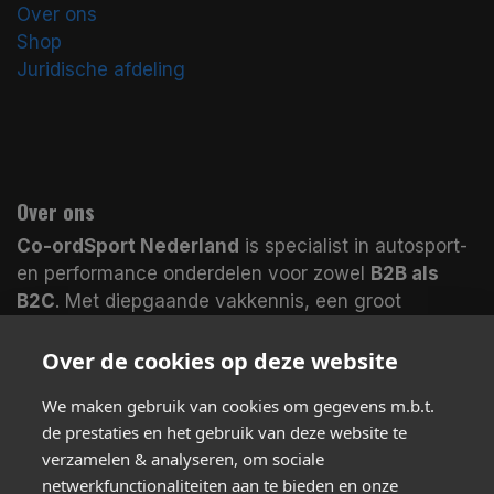
Over ons
Shop
Juridische afdeling
Over ons
Co-ordSport Nederland
is specialist in autosport-
en performance onderdelen voor zowel
B2B als
B2C
. Met diepgaande vakkennis, een groot
assortiment en magazijnen in
Nederland en het
VK
leveren wij veel producten
direct uit voorraad
.
Over de cookies op deze website
Koop bij echte specialisten en merk het verschil.
We maken gebruik van cookies om gegevens m.b.t.
de prestaties en het gebruik van deze website te
verzamelen & analyseren, om sociale
Volg ons
netwerkfunctionaliteiten aan te bieden en onze