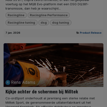
voertuig op het MQB Evo-platform met een DSG DQ381-
transmissie, dan heb je waarschijnl...
Racingline
Racingline Performance
Racingline tuning
dsg
dsg tuning
7 jan. 2026
Product Release
Rens Adams
Kijkje achter de schermen bij Milltek
Co-ordSport onderhoudt al jarenlang een sterke relatie met
Milltek Sport, de gerenommeerde uitlatenfabrikant uit het
Verenigd Koninkrijk. Als officiële distributeur en importeur