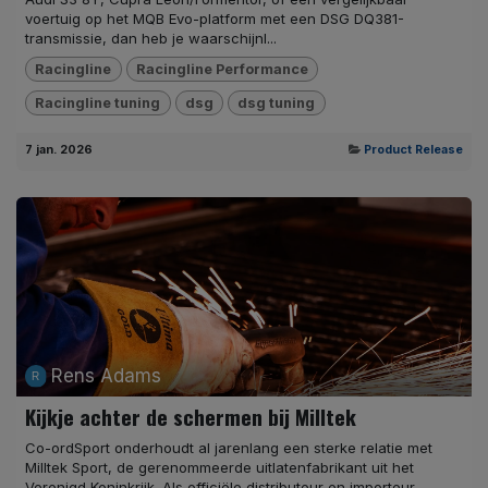
voertuig op het MQB Evo-platform met een DSG DQ381-
transmissie, dan heb je waarschijnl...
Racingline
Racingline Performance
Racingline tuning
dsg
dsg tuning
7 jan. 2026
Product Release
Rens Adams
Kijkje achter de schermen bij Milltek
Co-ordSport onderhoudt al jarenlang een sterke relatie met
Milltek Sport, de gerenommeerde uitlatenfabrikant uit het
Verenigd Koninkrijk. Als officiële distributeur en importeur