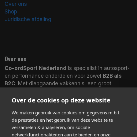
Over ons
Shop
Juridische afdeling
Over ons
Co-ordSport Nederland
is specialist in autosport-
en performance onderdelen voor zowel
B2B als
B2C
. Met diepgaande vakkennis, een groot
assortiment en magazijnen in
Nederland en het
VK
leveren wij veel producten
direct uit voorraad
.
Over de cookies op deze website
Koop bij echte specialisten en merk het verschil.
We maken gebruik van cookies om gegevens m.b.t.
de prestaties en het gebruik van deze website te
verzamelen & analyseren, om sociale
Volg ons
netwerkfunctionaliteiten aan te bieden en onze