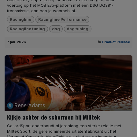
voertuig op het MQB Evo-platform met een DSG DQ381-
transmissie, dan heb je waarschijnl...
Racingline
Racingline Performance
Racingline tuning
dsg
dsg tuning
7 jan. 2026
Product Release
Rens Adams
Kijkje achter de schermen bij Milltek
Co-ordSport onderhoudt al jarenlang een sterke relatie met
Milltek Sport, de gerenommeerde uitlatenfabrikant uit het
Verenigd Koninkrijk. Als officiële distributeur en importeur