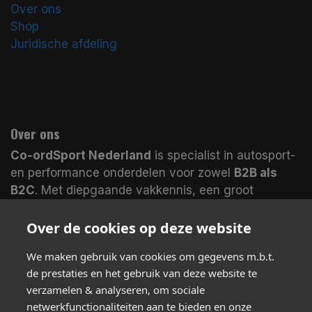
Over ons
Shop
Juridische afdeling
Over ons
Co-ordSport Nederland
is specialist in autosport-
en performance onderdelen voor zowel
B2B als
B2C
. Met diepgaande vakkennis, een groot
assortiment en magazijnen in
Nederland en het
VK
leveren wij veel producten
direct uit voorraad
.
Over de cookies op deze website
Koop bij echte specialisten en merk het verschil.
We maken gebruik van cookies om gegevens m.b.t.
de prestaties en het gebruik van deze website te
verzamelen & analyseren, om sociale
Volg ons
netwerkfunctionaliteiten aan te bieden en onze