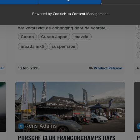
Veerpootbrug
M
et
b
Een veerpootbrug is een essentieel onderdeel voor
Powered by
CookieHub Consent Management
v
autoliefhebbers die de handling en stabiliteit van hun
p,
n
voertuig willen verbeteren. Deze hoogwaardige strut
ti
bar verstevigt de ophanging door de voorste...
Cusco
Cusco Japan
mazda
mazda mx5
suspension
al
10 feb. 2025
Product Release
4
Rens Adams
PORSCHE CLUB FRANCORCHAMPS DAYS
P