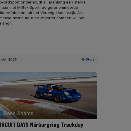
o-ordSport onderhoudt al jarenlang een sterke
elatie met Milltek Sport, de gerenommeerde
itlatenfabrikant uit het Verenigd Koninkrijk. Als
fficiële distributeur en importeur vinden wij het
elangr...
1 okt. 2025
Story
Rens Adams
IRCUIT DAYS Nürburgring Trackday