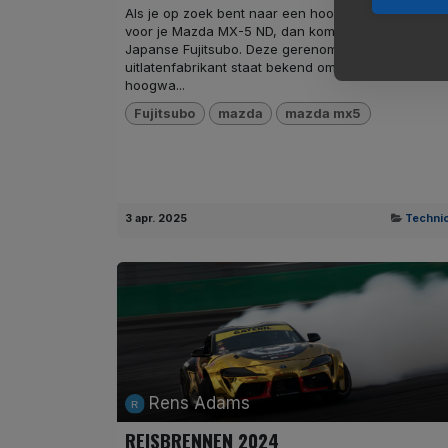
Als je op zoek bent naar een hoogwaardige uitlaat
voor je Mazda MX-5 ND, dan kom je al snel uit bij h
Japanse Fujitsubo. Deze gerenommeerde
uitlatenfabrikant staat bekend om zijn vakmanscha
hoogwa...
Fujitsubo
mazda
mazda mx5
3 apr. 2025
Technic
Rens Adams
REISBRENNEN 2024