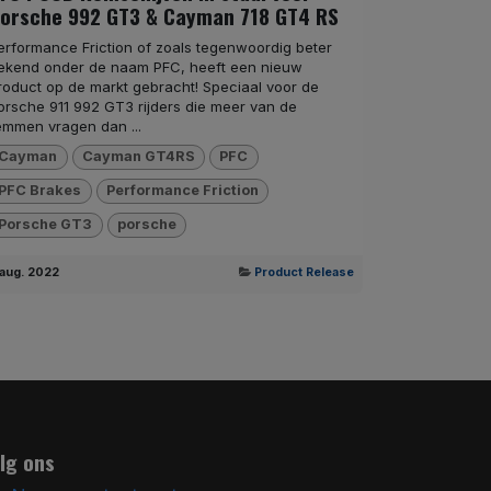
orsche 992 GT3 & Cayman 718 GT4 RS
erformance Friction of zoals tegenwoordig beter
ekend onder de naam PFC, heeft een nieuw
roduct op de markt gebracht! Speciaal voor de
orsche 911 992 GT3 rijders die meer van de
emmen vragen dan ...
Cayman
Cayman GT4RS
PFC
PFC Brakes
Performance Friction
Porsche GT3
porsche
 aug. 2022
Product Release
lg ons