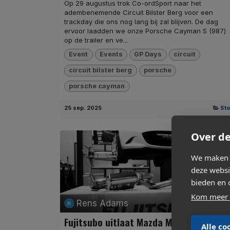
Op 29 augustus trok Co-ordSport naar het
adembenemende Circuit Bilster Berg voor een
trackday die ons nog lang bij zal blijven. De dag
ervoor laadden we onze Porsche Cayman S (987)
op de trailer en ve...
Event
Events
GP Days
circuit
circuit bilster berg
porsche
porsche cayman
25 sep. 2025
Sto
Over de
We maken g
deze websi
bieden en 
Kom meer 
Rens Adams
Fujitsubo uitlaat Mazda MX-5 ND
Alle co