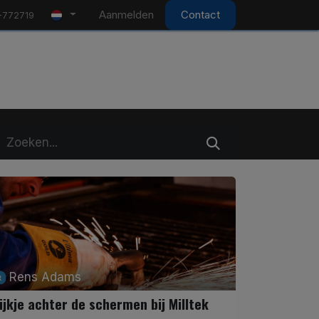
Aanmelden
Contact
-772719
Rens Adams
ijkje achter de schermen bij Milltek