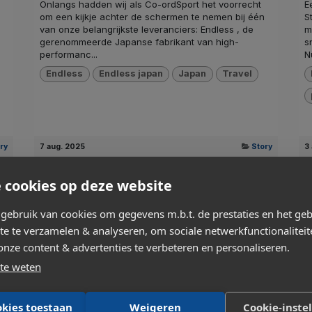
Onlangs hadden wij als Co-ordSport het voorrecht
E
om een kijkje achter de schermen te nemen bij één
S
van onze belangrijkste leveranciers: Endless , de
m
gerenommeerde Japanse fabrikant van high-
s
performanc...
N
Endless
Endless japan
Japan
Travel
ry
7 aug. 2025
Story
3
 cookies op deze website
ebruik van cookies om gegevens m.b.t. de prestaties en het geb
te te verzamelen & analyseren, om sociale netwerkfunctionaliteit
onze content & advertenties te verbeteren en personaliseren.
te weten
Wouter Vallen
Onderdeel in de kijker - Cusco
M
okies toestaan
Weigeren
Cookie-inste