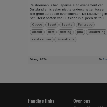
Reisbrennen is het Japanse auto evenement van
Duitsland en is zeker niet te onderschatten tussen
alle grote Europese evenementen. De Lausitzring in
het uiterst oosten van Duitsland is al jaren de thui...
Cusco
Event
Events
Fujitsubo
circuit
drift
drifting
jdm
lausitzring
reisbrennen
time attack
14 aug. 2024
Sto
Handige links
Over ons