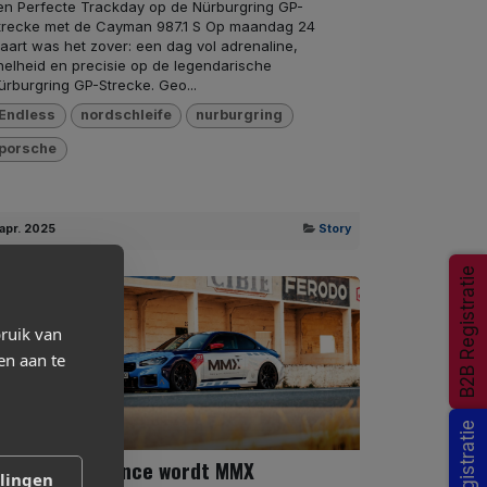
en Perfecte Trackday op de Nürburgring GP-
trecke met de Cayman 987.1 S Op maandag 24
aart was het zover: een dag vol adrenaline,
nelheid en precisie op de legendarische
ürburgring GP-Strecke. Geo...
Endless
nordschleife
nurburgring
porsche
 apr. 2025
Story
B2B Registratie
ruik van
en aan te
Rens Adams
MR Performance wordt MMX
llingen