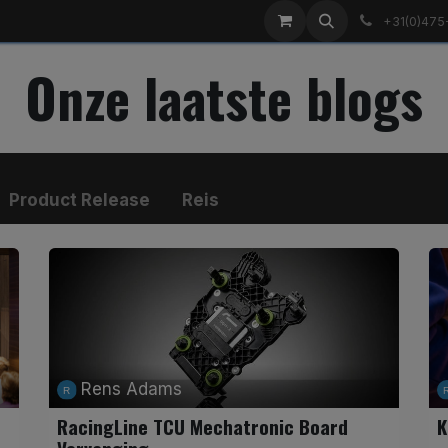
nze merken
Over ons
Blog
+31(0)475
Onze laatste blogs
Product Release
Reis
Rens Adams
RacingLine TCU Mechatronic Board
K