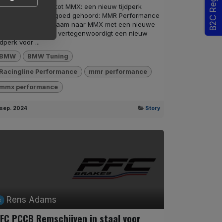
B2C Registratie
MR is omgedoopt tot MMX: een nieuw tijdperk
egint! Je hebt het goed gehoord: MMR Performance
erandert de merknaam naar MMX met een nieuwe
aam en logo. MMX vertegenwoordigt een nieuw
jdperk voor ...
BMW
BMW Tuning
Racingline Performance
mmr performance
mmx performance
 sep. 2024
Story
Rens Adams
FC PCCB Remschijven in staal voor