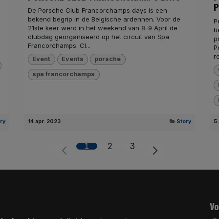
P
De Porsche Club Francorchamps days is een
bekend begrip in de Belgische ardennen. Voor de
P
21ste keer werd in het weekend van 8-9 April de
b
clubdag georganiseerd op het circuit van Spa
p
Francorchamps. Cl...
P
r
Event
Events
porsche
spa francorchamps
ry
14 apr. 2023
Story
5
1
2
3
Vo