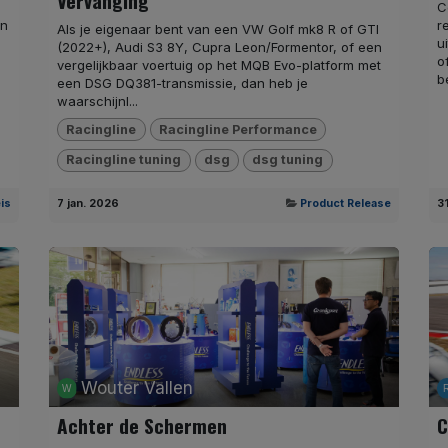
Vervanging
C
en
r
Als je eigenaar bent van een VW Golf mk8 R of GTI
u
(2022+), Audi S3 8Y, Cupra Leon/Formentor, of een
o
vergelijkbaar voertuig op het MQB Evo-platform met
b
een DSG DQ381-transmissie, dan heb je
waarschijnl...
Racingline
Racingline Performance
Racingline tuning
dsg
dsg tuning
is
7 jan. 2026
Product Release
3
Wouter Vallen
Achter de Schermen
C