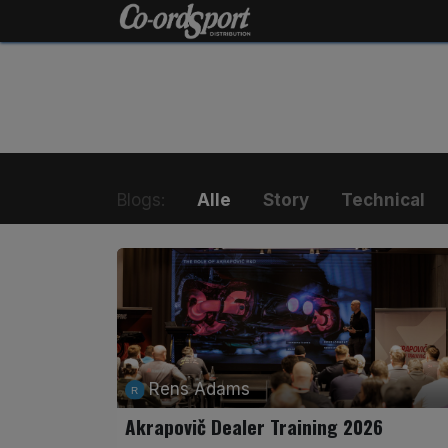
Overslaan naar inhoud
Home
Shop
O
Blogs:
Alle
Story
Technical
Rens Adams
Akrapovič Dealer Training 2026